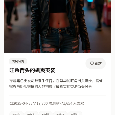
港风写真
喜欢
旺角街头的飒爽英姿
穿着黑色皮衣与破洞牛仔裤，在繁华的旺角街头漫步。霓虹
招牌与熙熙攘攘的人群构成了最真实的香港街头风景。
2025-04-22
19,800 次浏览
1,654 人喜欢
#旺角
#皮衣
#街头
#飒爽
#霓虹