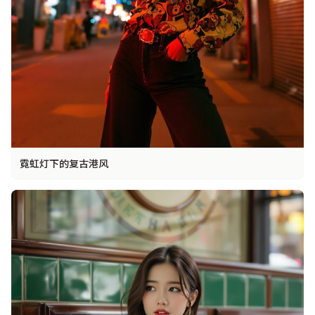
霓虹灯下的复古港风