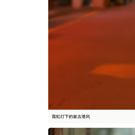
霓虹灯下的复古港风