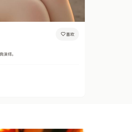
喜欢
典演绎。