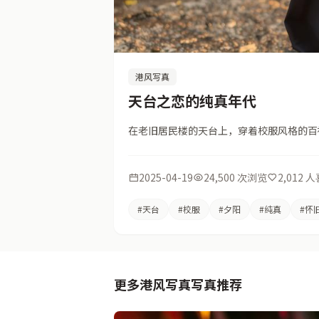
港风写真
天台之恋的纯真年代
在老旧居民楼的天台上，穿着校服风格的百
2025-04-19
24,500 次浏览
2,012 
#天台
#校服
#夕阳
#纯真
#怀
更多港风写真写真推荐