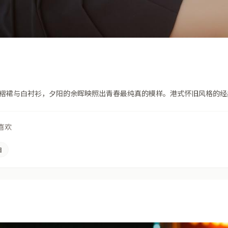
褶裙与白衬衫，夕阳的余晖映照出青春最纯真的模样。港式怀旧风格的经
人喜欢
旧